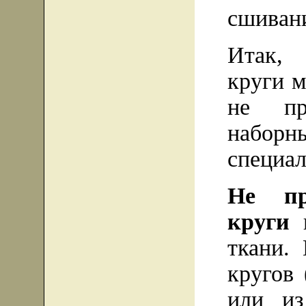
сшиван
Итак, 
круги м
не пр
набо
специа
Не пр
круги
и
ткани.
кругов 
или из