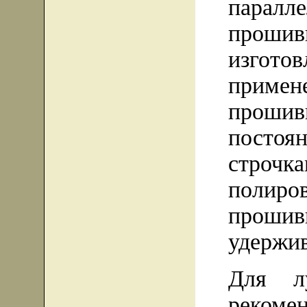
паралл
прошив
изгото
примен
прошив
пост
строчк
полиро
прошив
удержи
Для л
реком