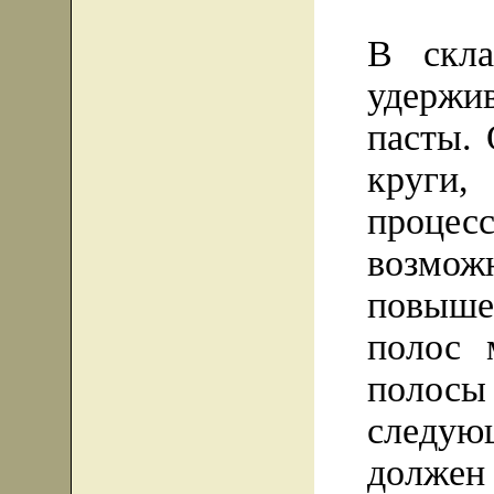
В скла
удерж
пасты. 
круги,
проце
возм
повыше
полос 
поло
следую
должен