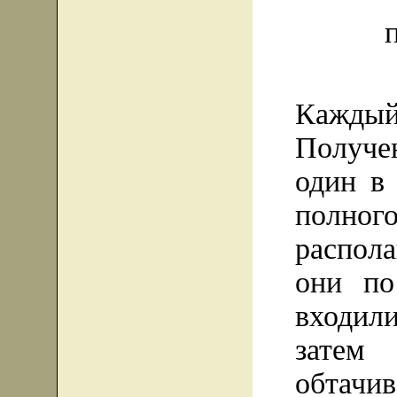
Каждый
Получе
один в
полн
распол
они по
входили
зате
обтач