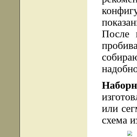
конф
показан
После 
пробив
собира
надобн
Наборн
изгото
или сег
схема и