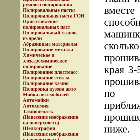
ручного полирования
вместе
Полировальные пасты
Полировальная паста ГОИ
способ
Приготовление
полировальных паст
машинк
Полировальный станок
из дрели
сколь
Абразивные материалы
Полирование металла
прошив
Химическое и
электрохимическое
края 3-
полирование
Полирование пластмасс
Полирование стекла
прошив
Полирование камня
Полировка кузова авто
по с
Мойка автомобилей
Автомойки
прибли
Автохимия
Тампопечать
прошив
(Нанесение изображения
на поверхность)
ниже.
Шелкография
(Нанесение изображения
на поверхность)