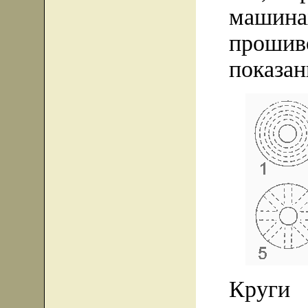
машина
проши
показан
Круги 