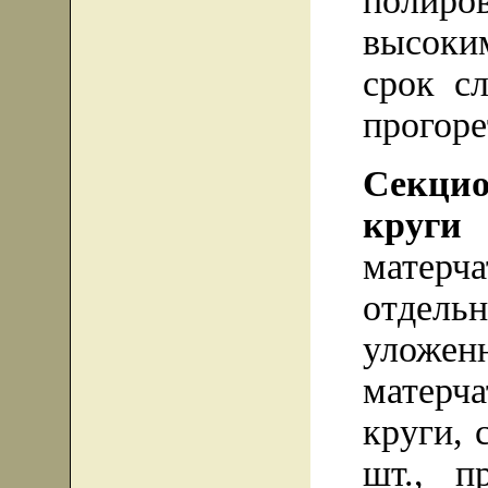
полиро
высоки
срок с
прогоре
Секци
круги
м
матер
отдел
улож
матерч
круги, 
шт., п