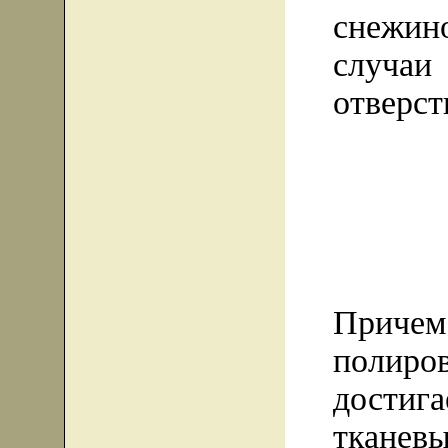
снежино
случа
отверст
Причем
полиро
достига
тканев