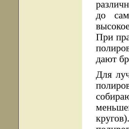
различ
до сам
высоко
При пр
полиро
дают бр
Для лу
полир
собира
меньше
кругов