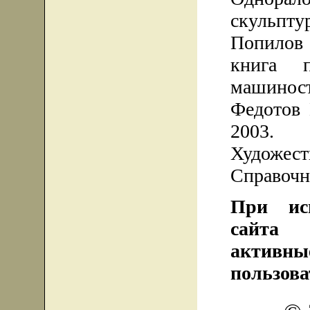
скульптур
Попилов
книга 
машиностр
Федотов 
2003.
Художе
Справочни
При исп
сайта 
активн
пользова