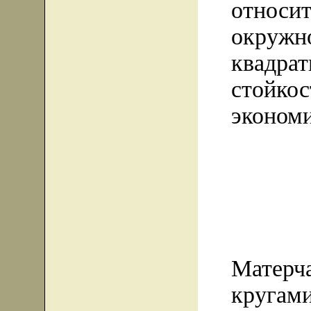
относ
окруж
квадра
стойк
экономи
Матер
круга