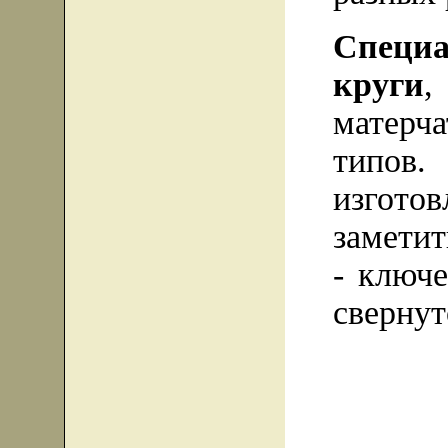
Специ
круги
матерча
типов.
изгото
заметит
- ключе
свернут