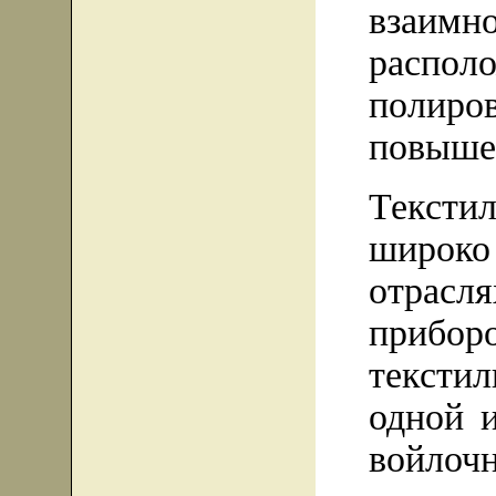
взаим
распо
полир
повыше
Тексти
широк
отрас
приб
тексти
одной и
войлоч