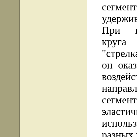
сегме
удержи
При в
круга 
"стрел
он ока
воздей
напра
сегме
эластич
использ
разных 