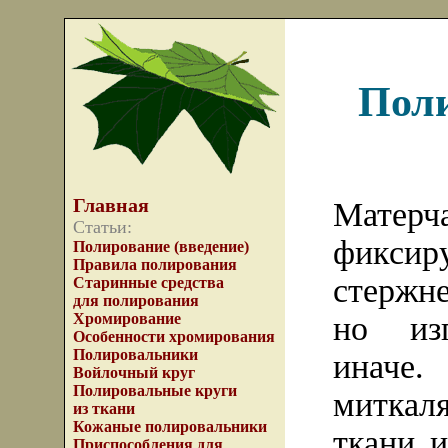
Поли
Главная
Матерч
Статьи:
фиксир
Полирование (введение)
Правила полирования
стержн
Старинные средства
для полирования
но изг
Хромирование
Особенности хромирования
Полировальники
иначе.
Войлочный круг
Полировальные круги
миткал
из ткани
Кожаные полировальники
ткани 
Приспособления для