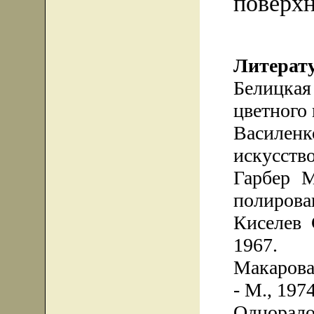
поверхн
Литерат
Белицка
цветного 
Василен
искусство
Гарбер 
полирован
Киселев 
1967.
Макарова
- М., 1974
Однора