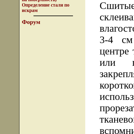
Сшиты
Определение стали по
искрам
скле
Форум
влагос
3-4 см
центре 
или п
закреп
коро
исполь
прорез
тканево
вспомн