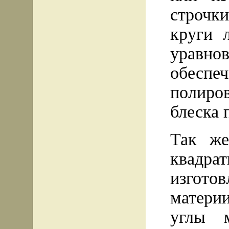
строчк
круги 
уравно
обеспе
полиров
блеска 
Так же
квадра
изгото
матери
углы 