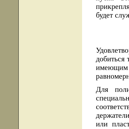
прикрепл
будет служ
Удовлет
добиться 
имеющи
равномерн
Для пол
специ
соответ
держатели
или плас