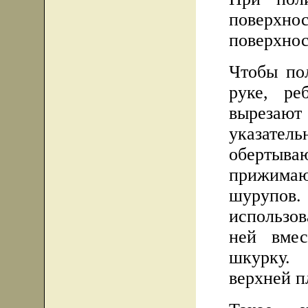
поверхн
поверхнос
Чтобы по
руке, ре
вырезают
указате
обертыв
прижимаю
шурупов
использо
ней вме
шкурку.
верхней п