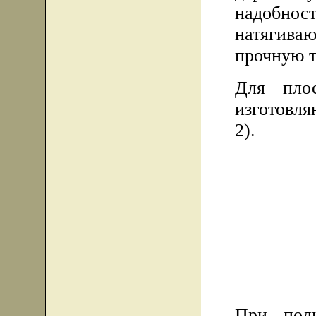
надобно
натягива
прочную т
Для плос
изготовля
2).
При пол