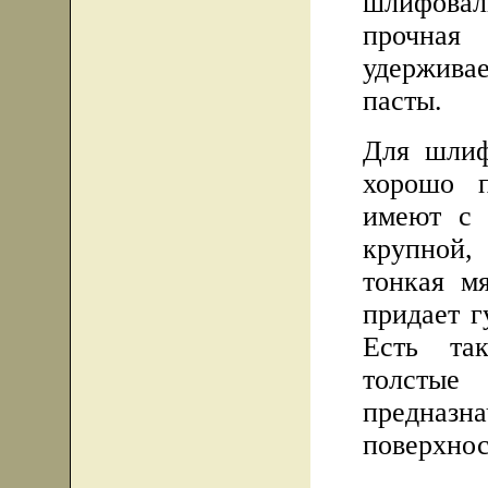
шлифова
прочная
удержива
пасты.
Для шлиф
хорошо п
имеют с 
крупной, 
тонкая м
придает г
Есть та
толсты
предназ
поверхнос