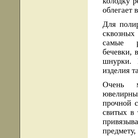
колодку р
облегает 
Для поли
сквозных 
самые р
бечевки, 
шнурки. 
изделия т
Очень м
ювелирн
прочной с
свитых в 
привязыв
предмет