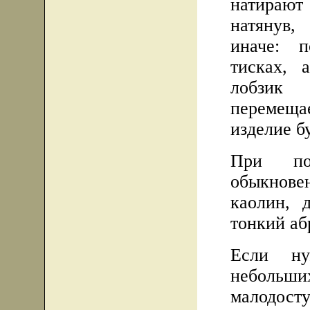
натирают 
натянув
иначе: 
тисках, 
лобзик
перемещае
изделие б
При пол
обыкновен
каолин, 
тонкий аб
Если ну
небольши
малодост