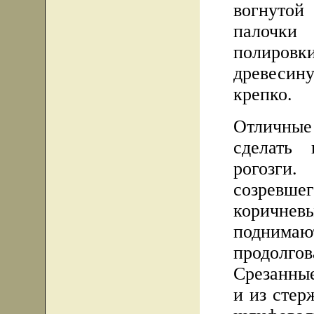
вогнутой
палочки
полиров
древесин
крепко.
Отличны
сделать 
рогозги
созревш
коричнев
подним
продолго
Срезанные
и из стер