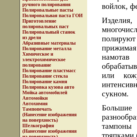
войлок, ф
ручного полирования
Полировальные пасты
Полировальная паста ГОИ
Изделия
Приготовление
полировальных паст
многочис
Полировальный станок
полируют
из дрели
Абразивные материалы
прижима
Полирование металла
Химическое и
намотав
электрохимическое
обрабаты
полирование
Полирование пластмасс
или кож
Полирование стекла
Полирование камня
интенси
Полировка кузова авто
сукном.
Мойка автомобилей
Автомойки
Автохимия
Больши
Тампопечать
(Нанесение изображения
разнообр
на поверхность)
тампоны
Шелкография
(Нанесение изображения
тряпками (
на поверхность)