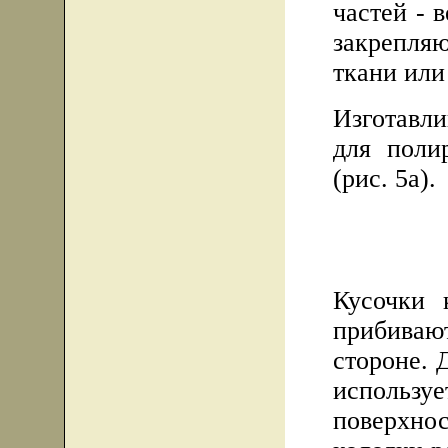
частей - 
закрепля
ткани или
Изготавл
для поли
(рис. 5а).
Кусочки 
прибиваю
стороне. 
использ
поверхн