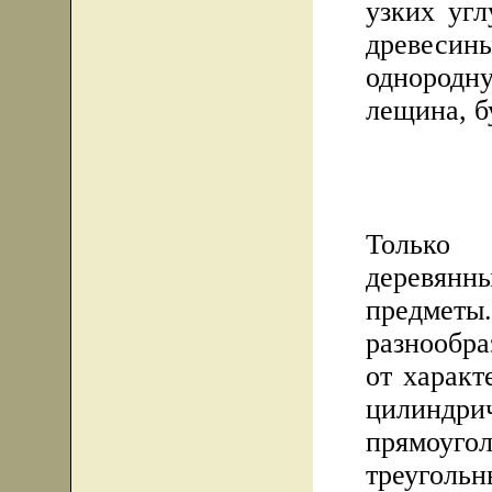
узких угл
древес
однородн
лещина, б
Только 
деревян
предме
разнообра
от характ
цилиндр
прямоу
треугол