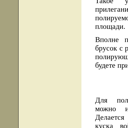
Такое у
прилега
полируе
площади.
Вполне п
брусок с 
полирую
будете пр
Для пол
можно и
Делается
куска в