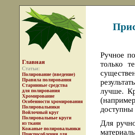
Прис
Ручное по
Главная
только т
Статьи:
существ
Полирование (введение)
Правила полирования
результат
Старинные средства
лучше. К
для полирования
Хромирование
(например
Особенности хромирования
Полировальники
доступны 
Войлочный круг
Полировальные круги
Для ручно
из ткани
Кожаные полировальники
материалы
Приспособления для