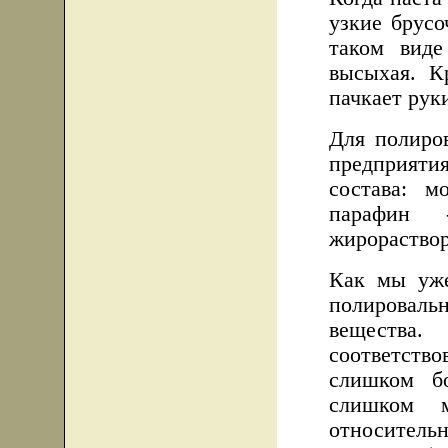
узкие брусо
таком виде
высыхая. К
пачкает рук
Для полиро
предприяти
состава: м
парафин
жирораствор
Как мы уже
полировал
вещества
соответст
слишком бо
слишком м
относител