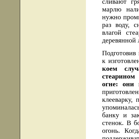
сливают гр
марлю нали
нужно промы
раз воду, 
влагой сте
деревянной 
Подготовив
к изготовл
коем случ
стеарином
огне: они 
приготовле
клееварку, 
упоминалас
банку и за
стенок. В б
огонь. Ког
поддержив