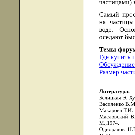
частицами) 
Самый прос
на частицы
воде. Осн
оседают бы
Темы фору
Где купить 
Обсуждение 
Размер част
Литература:
Белицкая Э. Ху
Василенко В.М.
Макарова Т.И. 
Масловский В.
М.,1974.
Одноралов Н.В