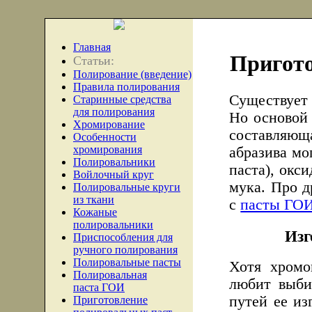
Главная
Пригото
Статьи:
Полирование (введение)
Правила полирования
Существует
Старинные средства
для полирования
Но основой 
Хромирование
составляющ
Особенности
хромирования
абразива мо
Полировальники
паста), окс
Войлочный круг
мука. Про д
Полировальные круги
из ткани
с
пасты ГО
Кожаные
полировальники
Изг
Приспособления для
ручного полирования
Полировальные пасты
Хотя хромо
Полировальная
любит выби
паста ГОИ
путей ее из
Приготовление