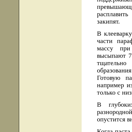
превышающ
расплавить
закипят.
В клееварку
части пара
массу при
высыпают 7
тщательно 
образования
Готовую па
например и
только с ни
В глубоки
разнородно
опустится в
Когда паста 