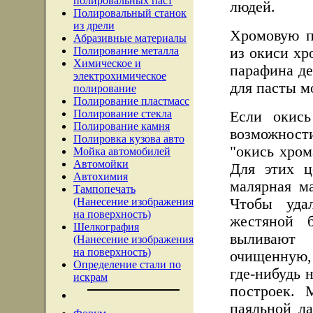
полировальных паст
людей.
Полировальный станок
из дрели
Хромовую п
Абразивные материалы
Полирование металла
из окиси хр
Химическое и
парафина де
электрохимическое
для пасты м
полирование
Полирование пластмасс
Полирование стекла
Если окись
Полирование камня
возможности
Полировка кузова авто
"окись хро
Мойка автомобилей
Автомойки
Для этих ц
Автохимия
малярная ма
Тампопечать
(Нанесение изображения
Чтобы уда
на поверхность)
жестяной 
Шелкография
выливают
(Нанесение изображения
на поверхность)
очищенную,
Определение стали по
где-нибудь 
искрам
построек. 
паяльной л