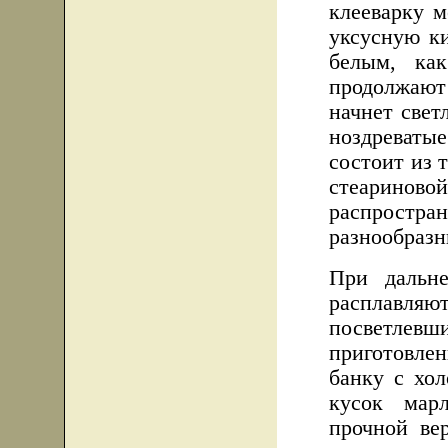
клееварку 
уксусную ки
белым, ка
продолжают
начнет свет
ноздреваты
состоит из 
стеариново
распростр
разнообразн
При дальн
расплавл
посветлевш
приготовле
банку с хол
кусок мар
прочной вер