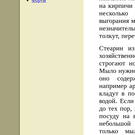
Форум
на кирпичи 
несколько
выгорания м
незначител
толкут, пер
Стеарин из
хозяйствен
строгают н
Мыло нужно 
оно содер
например а
кладут в по
водой. Если
до тех пор,
посуду на 
небольшой 
только мы