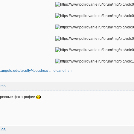
w.angelo.edu/faculty/kboudrea/ … olcano.htm
0:55
ересные фотографии
3:03