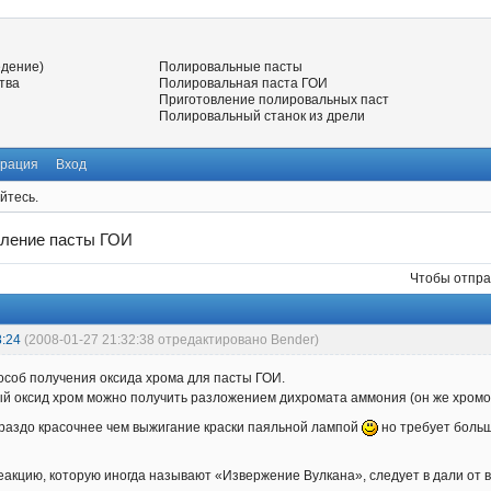
едение)
Полировальные пасты
тва
Полировальная паста ГОИ
Приготовление полировальных паст
Полировальный станок из дрели
трация
Вход
йтесь.
вление пасты ГОИ
Чтобы отпра
8:24
(2008-01-27 21:32:38 отредактировано Bender)
пособ получения оксида хрома для пасты ГОИ.
й оксид хром можно получить разложением дихромата аммония (он же хромо
ораздо красочнее чем выжигание краски паяльной лампой
но требует больш
еакцию, которую иногда называют «Извержение Вулкана», следует в дали от