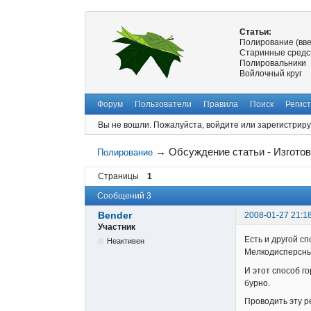
Статьи:
Полирование (вв
Старинные средс
Полировальники
Войлочный круг
Форум
Пользователи
Правила
Поиск
Регис
Вы не вошли.
Пожалуйста, войдите или зарегистриру
→
Обсуждение статьи - Изгото
Полирование
Страницы
1
Сообщений 3
Bender
2008-01-27 21:1
Участник
Есть и другой с
Неактивен
Мелкодисперсны
И этот способ г
бурно.
Проводить эту р