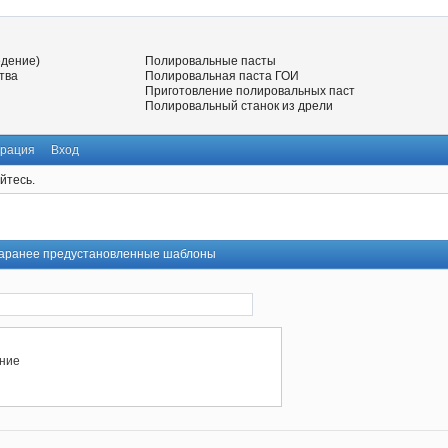
едение)
Полировальные пасты
тва
Полировальная паста ГОИ
Приготовление полировальных паст
Полировальный станок из дрели
трация
Вход
йтесь.
 заранее предустановленные шаблоны
ние