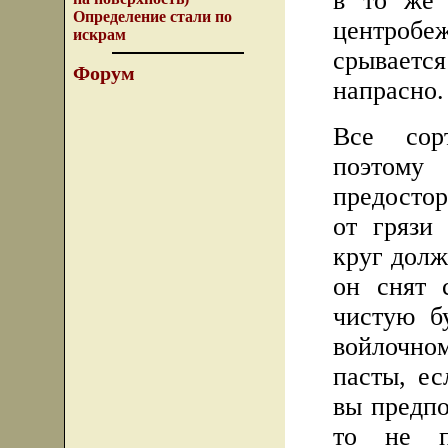
в то же 
Определение стали по
центроб
искрам
срывается
Форум
напрасно.
Все сор
поэтому
предосто
от грязи
круг долж
он снят 
чистую б
войлочн
пасты, ес
вы предпо
то не п