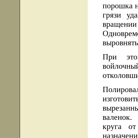
порошка н
грязи уд
вращен
Одноврем
выровнять
При это
войлоч
отколовш
Полиров
изготов
вырезанны
валенок
круга о
назначен