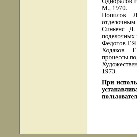
Одноралов Н
М., 1970.
Попилов Л
отделочным 
Синкенс Д.
поделочных к
Федотов Г.Я.
Ходаков Г
процессы пол
Художестве
1973.
При исполь
устанавли
пользовател