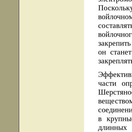
Поскольк
войлочн
составля
войлочн
закрепить
он стане
закреплят
Эффекти
части оп
Шерстян
веществом
соединени
в крупны
длинных