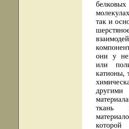
белковых
молекула
так и осн
шерстян
взаимоде
компонен
они у не
или пол
катионы, 
химичес
другими
материал
ткань и
материал
которо