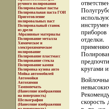
ответств
ручного полирования
Полировальные пасты
Полугру
Полировальная паста ГОИ
использу
Приготовление
полировальных паст
инструмен
Полировальный станок
из дрели
приборов 
Абразивные материалы
отделки
Полирование металла
Химическое и
применяю
электрохимическое
полирование
Полирова
Полирование пластмасс
предпочт
Полирование стекла
Полирование камня
кругами и
Полировка кузова авто
Мойка автомобилей
Автомойки
Войлочн
Автохимия
невысо
Тампопечать
(Нанесение изображения
Рекоменд
на поверхность)
Шелкография
скорость 
(Нанесение изображения
на поверхность)