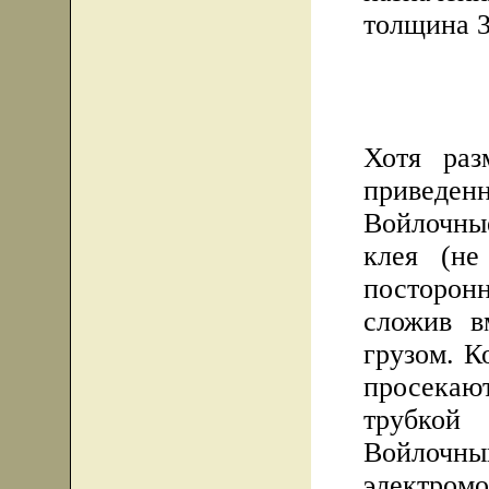
толщина 3
Хотя раз
приведенн
Войлочны
клея (не
посторон
сложив в
грузом. К
просека
трубкой
Войлоч
электром