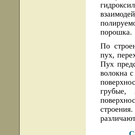
гидрокс
взаимоде
полируем
порошка.
По строе
пух, пере
Пух предс
волокна с
поверхн
грубые, 
поверхно
строения
различают
С