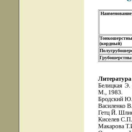
Наименование
Тонкошерстн
(кордный)
Полугрубошер
Грубошерстны
Литература
Белицкая Э.
М., 1983.
Бродский Ю.
Василенко В.
Гетц Й. Шлиф
Киселев С.П.
Макарова Т.И