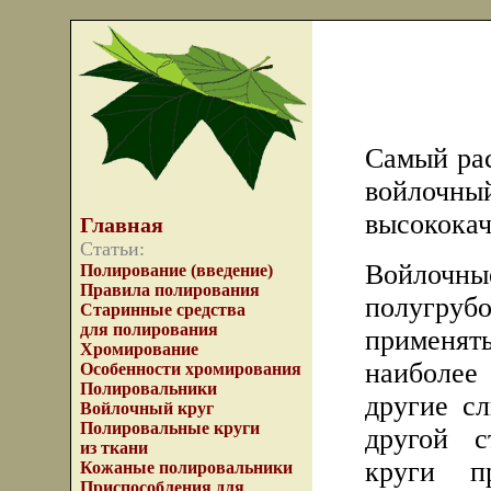
Самый рас
войлоч
высококач
Главная
Статьи:
Войлочны
Полирование (введение)
Правила полирования
полугруб
Старинные средства
для полирования
применять
Хромирование
наиболее
Особенности хромирования
Полировальники
другие с
Войлочный круг
Полировальные круги
другой с
из ткани
круги п
Кожаные полировальники
Приспособления для