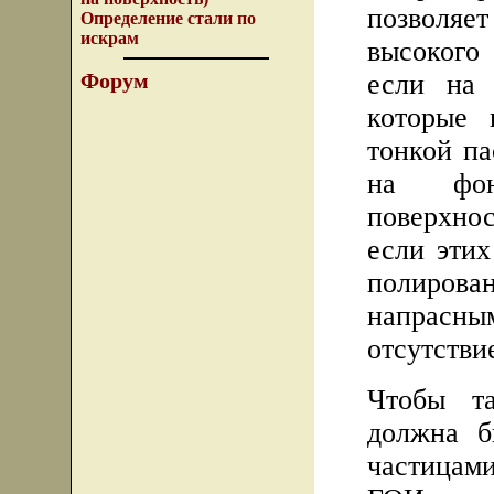
позволяе
Определение стали по
искрам
высокого
если на 
Форум
которые 
тонкой па
на фон
поверхнос
если этих
полирова
напрасн
отсутствие
Чтобы та
должна б
частицами