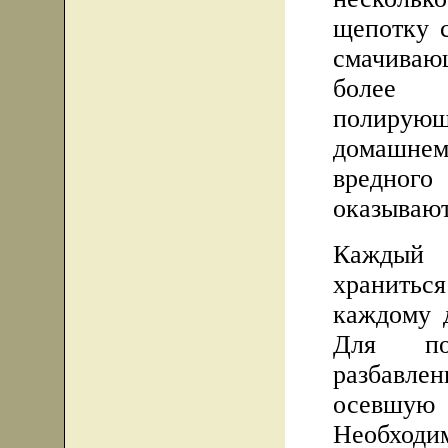
щепотку 
смачива
более 
полирую
домашне
вредного
оказывают
Каждый
храниться
каждому 
Для по
разбавл
осевшую
Необходи