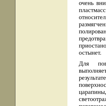
очень вни
пластмасс
относи
размягче
полиров
предотвра
приостано
остынет.
Для пов
выполня
результ
поверхн
царапи
светоотр