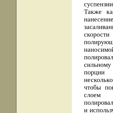
суспенз
Также ка
нанесен
засаливан
скорости
полирующ
наносим
полиров
сильном
порции 
нескольк
чтобы по
слоем 
полировал
и использ