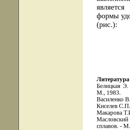
является
формы уд
(рис.):
Литература
Белицкая Э.
М., 1983.
Василенко В.
Киселев С.П.
Макарова Т.И
Масловский
сплавов. - М