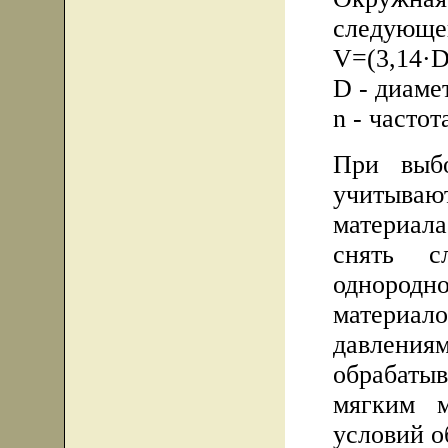
следующе
V=(3,14·D
D - диаме
n - часто
При выбо
учитыва
материал
снять с
однородн
материа
давлен
обрабатыв
мягким 
условий о