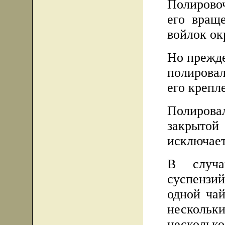
Полировоч
его вращ
войлок ок
Но прежде
полировал
его крепл
Полиров
закрыто
исключает
В случа
суспензий
одной ча
нескольки
несколько