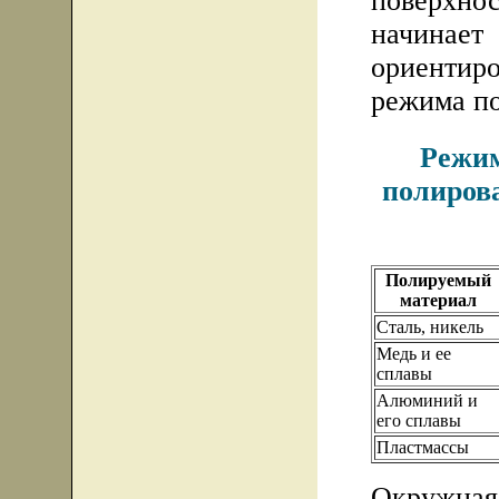
поверхн
начинает
ориентир
режима п
Режим
полиров
Полируемый
материал
Сталь, никель
Медь и ее
сплавы
Алюминий и
его сплавы
Пластмассы
Окружна