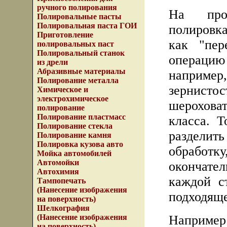
ручного полирования
На прои
Полировальные пасты
Полировальная паста ГОИ
полировка
Приготовление
как "пер
полировальных паст
Полировальный станок
операци
из дрели
Абразивные материалы
наприм
Полирование металла
зернис
Химическое и
электрохимическое
шероховат
полирование
Полирование пластмасс
класса. 
Полирование стекла
разделит
Полирование камня
Полировка кузова авто
обработк
Мойка автомобилей
Автомойки
окончате
Автохимия
каждой с
Тампопечать
(Нанесение изображения
подходяще
на поверхность)
Шелкография
Например
(Нанесение изображения
на поверхность)