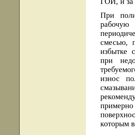
ГОИ, и за
При поли
рабочу
периоди
смесью, 
избытке с
при недо
требуемог
износ по
смазыв
рекоменду
примерн
поверхнос
которым в