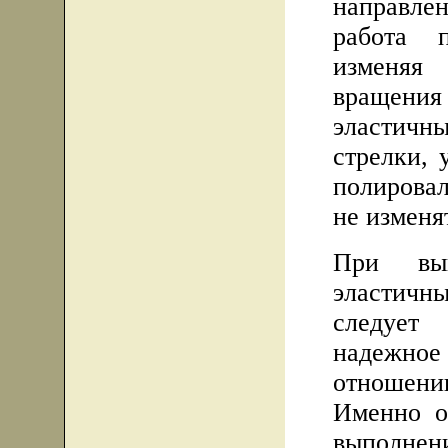
направле
работа 
изменяя 
вращения
эластич
стрелки,
полировал
не изменя
При вып
эластич
следует
надежное
отношен
Именно о
выполне