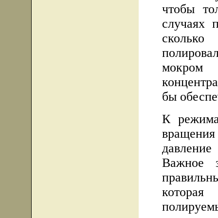
чтобы то
случаях п
сколько
полирова
мокром 
концентр
бы обеспе
К режима
вращения
давление
Важное 
правиль
которая
полируем