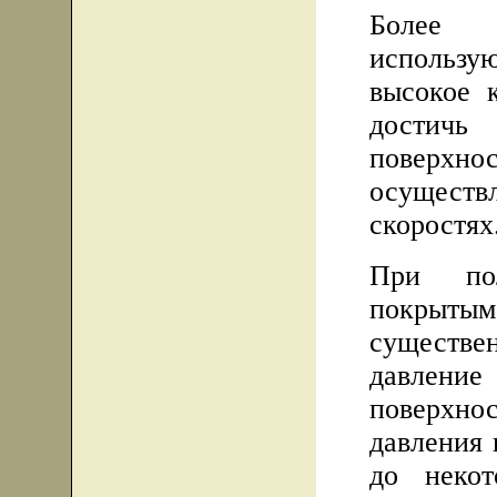
Более 
использую
высокое к
достичь 
поверхнос
осуществ
скоростях
При пол
покрыт
существе
давлени
поверхн
давления 
до неко