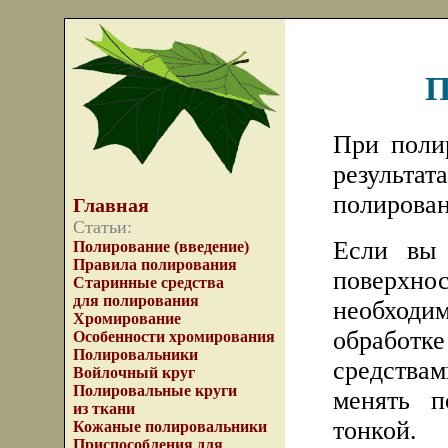
П
При поли
результат
полирован
Главная
Статьи:
Если вы 
Полирование (введение)
Правила полирования
поверхнос
Старинные средства
для полирования
необходим
Хромирование
обрабо
Особенности хромирования
Полировальники
средств
Войлочный круг
Полировальные круги
менять п
из ткани
тонкой.
Кожаные полировальники
Приспособления для