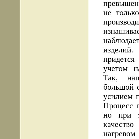
превышен
не тольк
произво
изнаши
наблюдает
изделий.
придется
учетом н
Так, нап
большой 
усилием 
Процесс п
но при э
качеств
нагревом