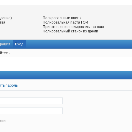
едение)
Полировальные пасты
тва
Полировальная паста ГОИ
Приготовление полировальных паст
Полировальный станок из дрели
трация
Вход
йтесь.
ить пароль
меня