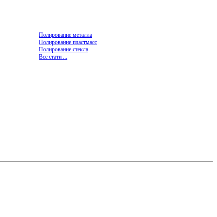
Полирование металла
Полирование пластмасс
Полирование стекла
Все стати ...