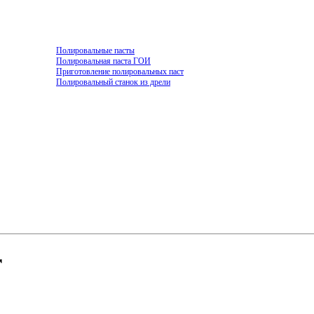
Полировальные пасты
Полировальная паста ГОИ
Приготовление полировальных паст
Полировальный станок из дрели
r