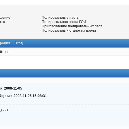
едение)
Полировальные пасты
тва
Полировальная паста ГОИ
Приготовление полировальных паст
Полировальный станок из дрели
трация
Вход
йтесь.
ан:
2008-11-05
бщение:
2008-11-05 15:08:31
щения