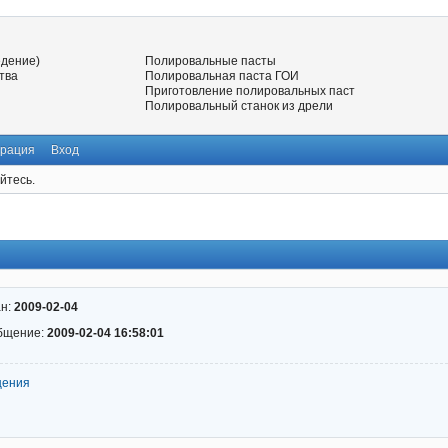
едение)
Полировальные пасты
тва
Полировальная паста ГОИ
Приготовление полировальных паст
Полировальный станок из дрели
трация
Вход
йтесь.
ан:
2009-02-04
бщение:
2009-02-04 16:58:01
щения