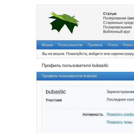
Статьи:
Полирование (вв
Старинные средс
Полировальники
Войлочный круг
Форум
Пользователи
Правила
Поиск
Регис
Вы не вошли.
Пожалуйста, войдите или зарегистриру
Профиль пользователя bubastic
Профиль пользователя bubastic
bubastic
Зарегистриров
Последнее соо
Участник
Активность
Показать сооб
Показать темы