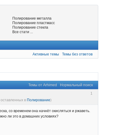
Полирование металла
Полирование пластмасс
Полирование стекла
Все стати ...
Активные темы
Темы без ответов
Темы от Arhimed
Нормальный поиск
1
, оставленных в
Полирование
)
еска, со временем она начнёт окисляться и ржаветь.
ожно ли это в домашних условиях?