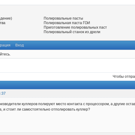
едение)
Полировальные пасты
тва
Полировальная паста ГОИ
Приготовление полировальных паст
Полировальный станок из дрели
трация
Вход
йтесь.
Чтобы отпра
4:37
изводители куллеров полируют место контакта с процессором, а другие оста
а, и стоит ли самостоятельно отполировать куллер?