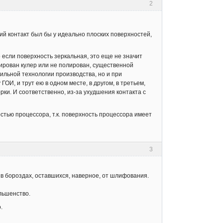
2
ий контакт был бы у идеально плоских поверхностей,
 если поверхность зеркальная, это еще не значит
лирован кулер или не полирован, существенной
вильной технологии производства, но и при
ОИ, и трут ею в одном месте, в другом, в третьем,
рки. И соответственно, из-за ухудшения контакта с
стью процессора, т.к. поверхность процессора имеет
3
 в бороздах, оставшихся, наверное, от шлифования.
льшенство.
.