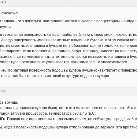
4:43
 сказать?!
я задача – это добиться наилучшего контакта кулера с процессором, наилучш
 нужна.
д зеркальная поверхность кулера, наиболее близка к идеальной плоскости, но
. Иногда поверхность имеет незаметные впадины и бугорки, в этом случаи по
кие, незаметные, впадины и бугорки могу образоваться не только из-за непра
полировке не на плоскости. Например, берут тряпочку, наносят на нее пасту Г
ажимают, где то меньше и т.д., а потом получаются незаметные впадины и буго
мпература последнего не уменьшается, как ожидалось, а увеличивается.
ние, что матовая поверхность подошвы кулера лучше контактирует с поверхно
оторые как бы «топятся» в матовой структуре подошвы кулера.
9:04
се ерунда.
ал комп, и подошва кулера была, не то что матовая, вся ее поверхность была
льной загрузки процессора, температура была 45 гр.С.
МГц. Правда он с пониженным тепло-выделением, но сейчас уже, вроде, их бо
ы, когда в поверхность подошвы кулера отполирована до зеркала, это приятно