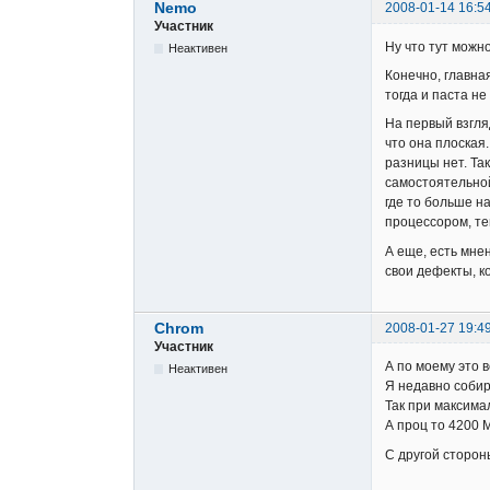
Nemo
2008-01-14 16:5
Участник
Ну что тут можно
Неактивен
Конечно, главна
тогда и паста не
На первый взгля
что она плоская
разницы нет. Та
самостоятельной 
где то больше н
процессором, те
А еще, есть мне
свои дефекты, к
Chrom
2008-01-27 19:4
Участник
А по моему это в
Неактивен
Я недавно собир
Так при максима
А проц то 4200 
С другой сторон