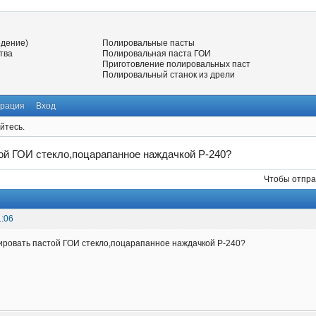
едение)
Полировальные пасты
тва
Полировальная паста ГОИ
Приготовление полировальных паст
Полировальный станок из дрели
трация
Вход
йтесь.
ой ГОИ стекло,поцарапанное наждачкой Р-240?
Чтобы отпра
1:06
ировать пастой ГОИ стекло,поцарапанное наждачкой Р-240?