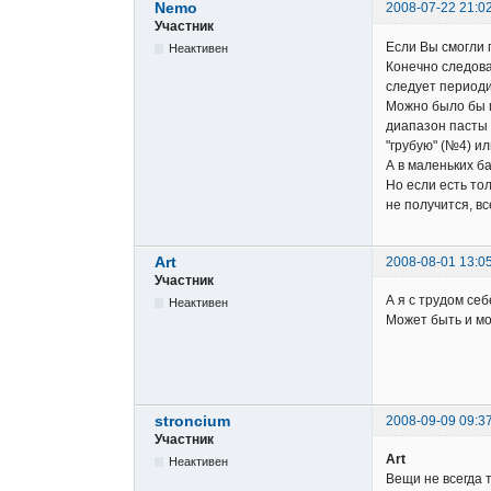
Nemo
2008-07-22 21:0
Участник
Если Вы смогли 
Неактивен
Конечно следова
следует периоди
Можно было бы п
диапазон пасты 
"грубую" (№4) ил
А в маленьких ба
Но если есть то
не получится, в
Art
2008-08-01 13:0
Участник
А я с трудом себ
Неактивен
Может быть и мо
stroncium
2008-09-09 09:3
Участник
Art
Неактивен
Вещи не всегда т