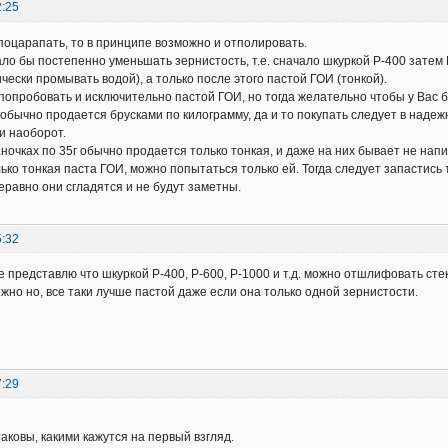
2:25
поцарапать, то в принципе возможно и отполировать.
ло бы постепенно уменьшать зернистость, т.е. сначало шкуркой P-400 затем 
чески промывать водой), а только после этого пастой ГОИ (тонкой).
опробовать и исключительно пастой ГОИ, но тогда желательно чтобы у Вас бы
обычно продается брусками по килограмму, да и то покупать следует в надеж
и наоборот.
ночках по 35г обычно продается только тонкая, и даже на них бывает не напис
лько тонкая паста ГОИ, можно попытаться только ей. Тогда следует запастис
серавно они сгладятся и не будут заметны.
5:32
е представлю что шкуркой P-400, P-600, P-1000 и т.д. можно отшлифовать сте
жно но, все таки лучше пастой даже если она только одной зернистости.
7:29
аковы, какими кажутся на первый взгляд.