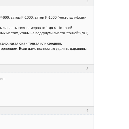
2
P-600, затем P-1000, затем P-1500 (место шлифовки
ли пасты всех номеров то 1 до 4. Но такой
ных местах, чтобы не подсунули вместо "тонкой" (№1)
ано, какая она - тонкая или средняя.
ь терпением. Если даже полностью удалить царапины
3
кло.
4