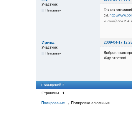
Участник
Так как алюмини
Неактивен
см.
http://www.pol
сплава), если э
Ирина
2009-04-17 12:2
Участник
Доброго всем вр
Неактивен
Жду ответов!
Сообщений 3
Страницы
1
Полирование
→
Полировка алюминия