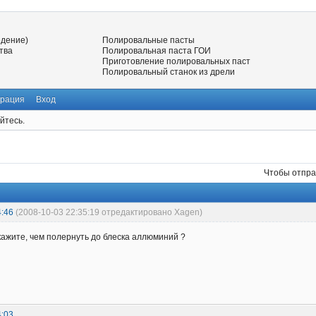
едение)
Полировальные пасты
тва
Полировальная паста ГОИ
Приготовление полировальных паст
Полировальный станок из дрели
трация
Вход
йтесь.
Чтобы отпра
4:46
(2008-10-03 22:35:19 отредактировано Xagen)
кажите, чем полернуть до блеска аллюминий ?
4:03