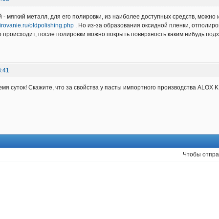
й - мягкий металл, для его полировки, из наиболее доступных средств, можно
irovanie.ru/oldpolishing.php
. Но из-за образования оксидной пленки, отполир
то происходит, после полировки можно покрыть поверхность каким нибудь под
8:41
емя суток! Скажите, что за свойства у пасты импортного производства ALOX
Чтобы отпра