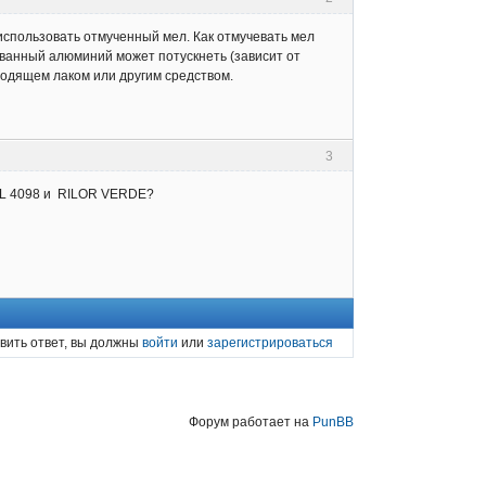
 использовать отмученный мел. Как отмучевать мел
ованный алюминий может потускнеть (зависит от
ходящем лаком или другим средством.
3
 KL 4098 и RILOR VERDE?
вить ответ, вы должны
войти
или
зарегистрироваться
Форум работает на
PunBB