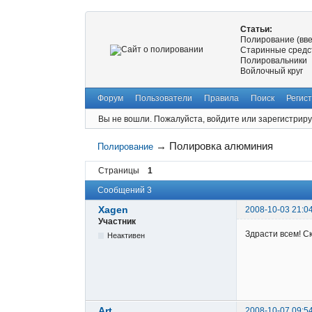
Статьи:
Полирование (вв
Старинные средс
Полировальники
Войлочный круг
Форум
Пользователи
Правила
Поиск
Регис
Вы не вошли.
Пожалуйста, войдите или зарегистриру
→
Полировка алюминия
Полирование
Страницы
1
Сообщений 3
Xagen
2008-10-03 21:0
Участник
Здрасти всем! С
Неактивен
Art
2008-10-07 09:5