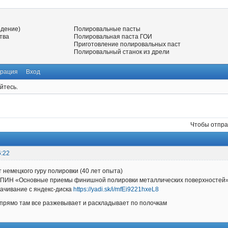
едение)
Полировальные пасты
тва
Полировальная паста ГОИ
Приготовление полировальных паст
Полировальный станок из дрели
трация
Вход
йтесь.
Чтобы отпра
6:22
т немецкого гуру полировки (40 лет опыта)
ПИН «Основные приемы финишной полировки металлических поверхностей
качивание с яндекс-диска
https://yadi.sk/i/mfEi9221hxeL8
прямо там все разжевывает и раскладывает по полочкам