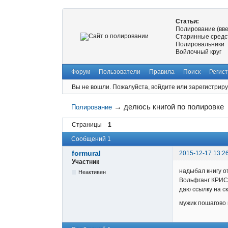
Статьи:
Полирование (вв
Старинные средс
Полировальники
Войлочный круг
Форум
Пользователи
Правила
Поиск
Регис
Вы не вошли.
Пожалуйста, войдите или зарегистриру
→
делюсь книгой по полировке
Полирование
Страницы
1
Сообщений 1
formural
2015-12-17 13:2
Участник
надыбал книгу о
Неактивен
Вольфганг КРИС
даю ссылку на с
мужик пошагово 