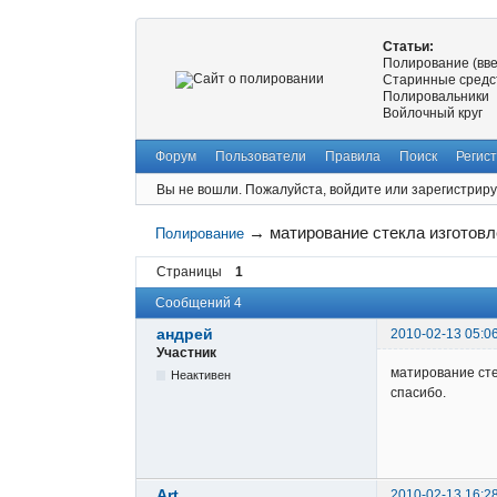
Статьи:
Полирование (вв
Старинные средс
Полировальники
Войлочный круг
Форум
Пользователи
Правила
Поиск
Регис
Вы не вошли.
Пожалуйста, войдите или зарегистриру
→
матирование стекла изготов
Полирование
Страницы
1
Сообщений 4
андрей
2010-02-13 05:0
Участник
матирование сте
Неактивен
спасибо.
Art
2010-02-13 16:2