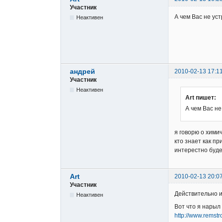
Участник
А чем Вас не ус
Неактивен
андрей
2010-02-13 17:1
Участник
Неактивен
Art пишет:
А чем Вас н
я говорю о хими
кто знает как п
интерестно буд
Art
2010-02-13 20:0
Участник
Действительно 
Неактивен
Вот что я нарыл
http://www.remstro