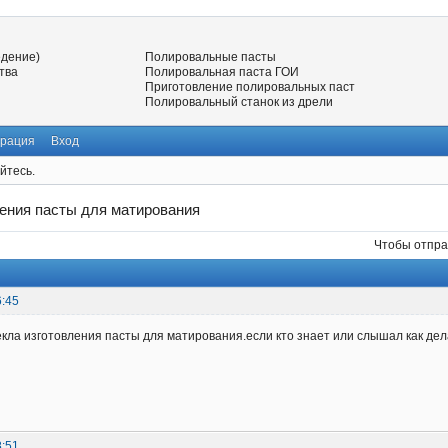
едение)
Полировальные пасты
тва
Полировальная паста ГОИ
Приготовление полировальных паст
Полировальный станок из дрели
трация
Вход
йтесь.
ления пасты для матирования
Чтобы отпра
6:45
кла изготовления пасты для матирования.если кто знает или слышал как де
8:51