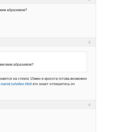
лким абразивом?
3
о мелким абразивом?
ложится на стекло 15мин и кросота готова.возможно
v.narod.ru/video.html
кто знает отпишитесь оч
4