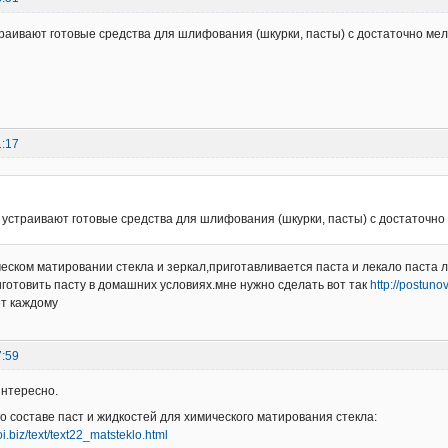
траивают готовые средства для шлифования (шкурки, пасты) с достаточно ме
1:17
е устраивают готовые средства для шлифования (шкурки, пасты) с достаточн
ческом матировании стекла и зеркал,приготавливается паста и лекало паста 
риготовить пасту в домашних условиях.мне нужно сделать вот так
http://postuno
ет каждому
7:59
интересно.
 о составе паст и жидкостей для химического матирования стекла:
i.biz/text/text22_matsteklo.html