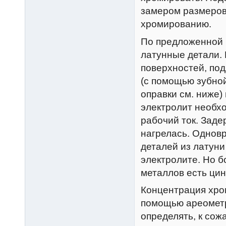
замером размеров 
хромированию.
По предложенной 
латунные детали. 
поверхностей, по
(с помощью зубной
оправки см. ниже)
электролит необх
рабочий ток. Заде
нагрелась. Однов
деталей из латуни
электролите. Но б
металлов есть цин
Концентрация хром
помощью ареометр
определять, к сож