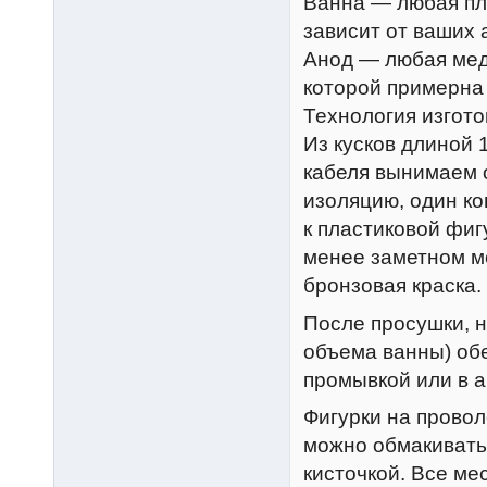
Ванна — любая пла
зависит от ваших 
Анод — любая мед
которой примерна
Технология изгот
Из кусков длиной 
кабеля вынимаем 
изоляцию, один ко
к пластиковой фиг
менее заметном ме
бронзовая краска.
После просушки, н
объема ванны) об
промывкой или в а
Фигурки на провол
можно обмакивать 
кисточкой. Все ме