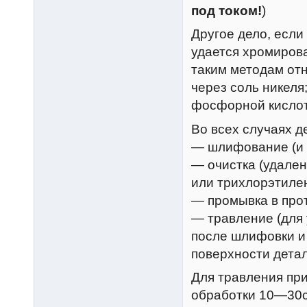
под током!
)
Другое дело, если
удается хромирова
таким методам отн
через соль никеля
фосфорной кисло
Во всех случаях 
— шлифование (и 
— очистка (удале
или трихлорэтилен
— промывка в про
— травление (для 
после шлифовки и 
поверхности детал
Для травления при
обработки 10—30с