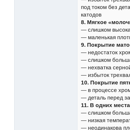
под током без дет
катодов
8. Мягкое «молоч
— слишком высока
— маленькая плот
9. Покрытие мато
— недостаток хро
— слишком больша
— нехватка серно
— избыток трехва
10. Покрытие пят
— в процессе хро
— деталь перед з
11. В одних мест
— слишком больша
— низкая темпера
— неодинакова пл