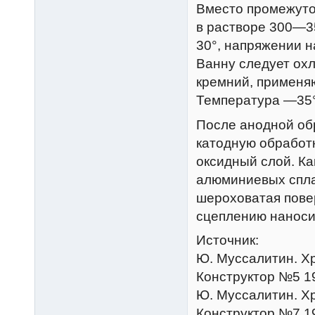
Вместо промежуто
в растворе 300—3
30°, напряжении н
Ванну следует ох
кремний, применя
Температура —35°
После анодной об
катодную обработк
оксидный слой. Ка
алюминиевых спла
шероховатая пове
сцеплению наноси
Источник:
Ю. Муссалитин. Хр
Конструктор №5 19
Ю. Муссалитин. Хр
Конструктор №7 19