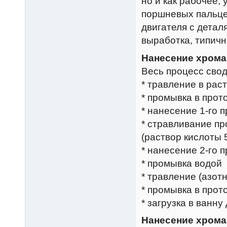
но и как рабочее,
поршневых пальцев
двигателя с детал
выработка, типичн
Нанесение хрома
Весь процесс сво
* травление в раств
* промывка в прот
* нанесение 1-го 
* стравливание пр
(раствор кислоты 
* нанесение 2-го 
* промывка водой
* травление (азотн
* промывка в прот
* загрузка в ванн
Нанесение хрома