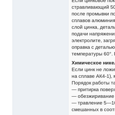
Если цинковое пок
стравливающий 50
после промывки п
сплавов алюминия
слой цинка, детал
подачи напряжения
электролите, загр
оправка с деталью 
температуры 60°.
Химическое ник
Если цинк не ложи
на сплаве АК4-1),
Порядок работы та
— притирка повер
— обезжиривание
— травление 5—10с
смешанных в соот