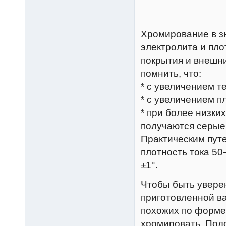
Хромирование в з
электролита и пло
покрытия и внешни
помнить, что:
* с увеличением т
* с увеличением п
* при более низки
получаются серые
Практическим пут
плотность тока 50
±1°.
Чтобы быть увере
приготовленной в
похожих по форме
хромировать. Под