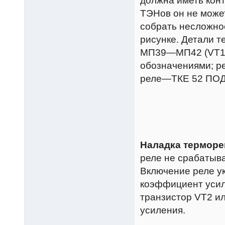
должна иметь кон
ТЭНов он не может
собрать несложное
рисунке. Детали 
МП39—МП42 (VT1)
обозначениями; р
реле—ТКЕ 52 ПОДГ
Наладка терморе
реле не срабатыва
Включение реле у
коэффициент усил
транзистор VT2 и
усиления.