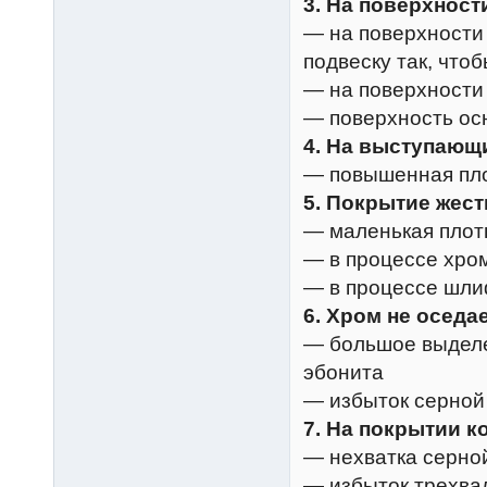
3. На поверхност
— на поверхности
подвеску так, что
— на поверхности
— поверхность ос
4. На выступающ
— повышенная пло
5. Покрытие жест
— маленькая плот
— в процессе хро
— в процессе шли
6. Хром не оседа
— большое выделе
эбонита
— избыток серной
7. На покрытии к
— нехватка серно
— избыток трехвал