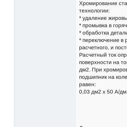
Хромирование ста
технологии:
* удаление жиров
* промывка в горя
* обработка дета
* переключение в 
расчетного, и пос
Расчетный ток оп
поверхности на то
дм2. При хромиро
подшипник на коле
равен:
0,03 дм2 х 50 А/дм2