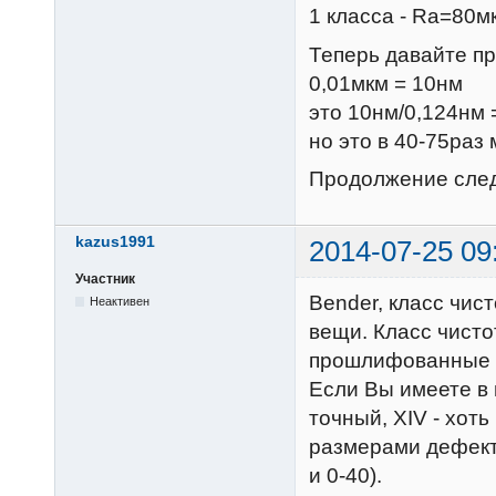
1 класса - Ra=80м
Теперь давайте при
0,01мкм = 10нм
это 10нм/0,124нм 
но это в 40-75раз
Продолжение следуе
kazus1991
2014-07-25 09
Участник
Bender, класс чис
Неактивен
вещи. Класс чисто
прошлифованные п
Если Вы имеете в в
точный, XIV - хот
размерами дефекто
и 0-40).