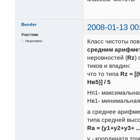
Bender
2008-01-13 00
Участник
Класс чистоты по
Неактивен
средним арифме
неровностей (
Rz
)
тиков и впадин:
что то типа
Rz = [
Нв5)] / 5
Hп1- максимальная
Нв1- минимальная
а среднее арифме
типа средней выс
Ra = (y1+y2+y3+ ...
y - координата то