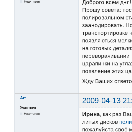
Доброго всем дня!
Неактивен
Прошу совета: по
полировальном ста
заанодировать. Но
транспортировке 
появляються мелк
на готовых деталя
переворачивании д
царапинки на угла
появление этих ц
Жду Ваших ответо
Art
2009-04-13 21
Участник
Ирина
, как раз В
Неактивен
литых дисков
поли
пожалуйста своё м