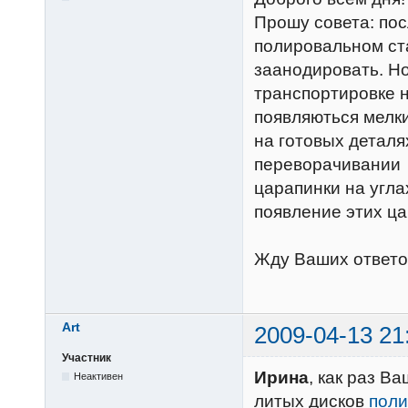
Прошу совета: по
полировальном ста
заанодировать. Но
транспортировке 
появляються мелк
на готовых деталя
переворачивании д
царапинки на угла
появление этих ц
Жду Ваших ответо
Art
2009-04-13 21
Участник
Ирина
, как раз В
Неактивен
литых дисков
поли