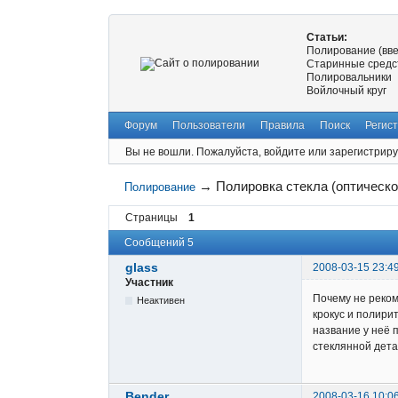
Статьи:
Полирование (вв
Старинные средс
Полировальники
Войлочный круг
Форум
Пользователи
Правила
Поиск
Регис
Вы не вошли.
Пожалуйста, войдите или зарегистриру
→
Полировка стекла (оптическо
Полирование
Страницы
1
Сообщений 5
glass
2008-03-15 23:4
Участник
Почему не реком
Неактивен
крокус и полири
название у неё 
стеклянной детал
Bender
2008-03-16 10:0