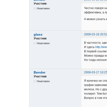
Участник
Честно говоря н
Неактивен
эффективна, а п
А можно узнать 
glass
2008-03-16 20:5
Участник
В частности, зд
Неактивен
И здесь
http://w
В первой ссылке
Можно правда ещ
Но тогда непоня
Bender
2008-03-17 10:2
Участник
Я конечно не сп
Неактивен
график зависимо
железа. Но с др
полирит. Тем бо
Вопрос в том что