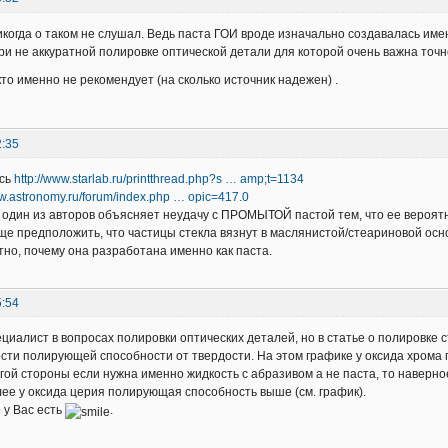
икогда о таком не слушал. Ведь паста ГОИ вроде изначально создавалась им
ри не аккуратной полировке оптической детали для которой очень важна точ
кто именно не рекомендует (на сколько источник надежен) .
2:35
есь
http://www.starlab.ru/printthread.php?s … amp;t=1134
ww.astronomy.ru/forum/index.php … opic=417.0
 один из авторов объясняет неудачу с ПРОМЫТОЙ пастой тем, что ее вероят
е предположить, что частицы стекла вязнут в маслянистой/стеариновой осно
тно, почему она разработана именно как паста.
5:54
ециалист в вопросах полировки оптических деталей, но в статье о полировке 
сти полирующей способности от твердости. На этом графике у оксида хрома
угой стороны если нужна именно жидкость с абразивом а не паста, то наверн
лее у оксида церия полирующая способность выше (см. график).
 у Вас есть
.