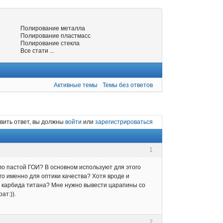
Полирование металла
Полирование пластмасс
Полирование стекла
Все стати ...
Активные темы
Темы без ответов
вить ответ, вы должны
войти
или
зарегистрироваться
1
ло пастой ГОИ? В основном используют для этого
го именно для оптики качества? Хотя вроде и
з карбида титана? Мне нужно вывести царапины со
ат:)).
2