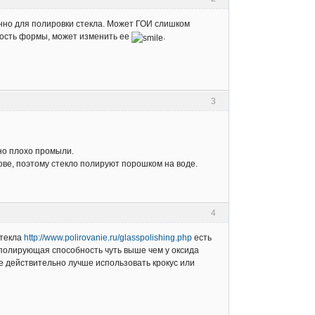
енно для полировки стекла. Может ГОИ слишком
ность формы, может изменить ее
.
3
но плохо промыли.
ве, поэтому стекло полируют порошком на воде.
4
стекла
http://www.polirovanie.ru/glasspolishing.php
есть
 полирующая способность чуть выше чем у оксида
ое действительно лучше использовать крокус или