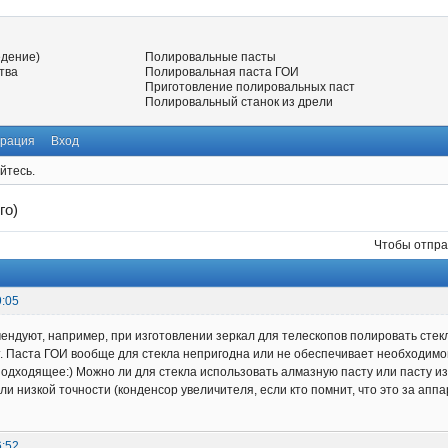
едение)
Полировальные пасты
тва
Полировальная паста ГОИ
Приготовление полировальных паст
Полировальный станок из дрели
трация
Вход
йтесь.
го)
Чтобы отпра
9:05
ендуют, например, при изготовлении зеркал для телескопов полировать стек
т. Паста ГОИ вообще для стекла непригодна или не обеспечивает необходимо
подходящее:) Можно ли для стекла использовать алмазную пасту или пасту и
и низкой точности (конденсор увеличителя, если кто помнит, что это за аппар
6:52