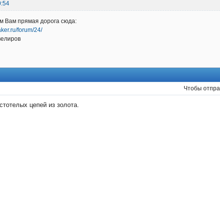
0:54
м Вам прямая дорога сюда:
ker.ru/forum/24/
велиров
Чтобы отпра
стотелых цепей из золота.