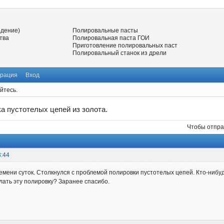
едение)
Полировальные пасты
тва
Полировальная паста ГОИ
Приготовление полировальных паст
Полировальный станок из дрели
трация
Вход
йтесь.
а пустотелых цепей из золота.
Чтобы отпра
3:44
емени суток. Столкнулся с проблемой полировки пустотелых цепей. Кто-нибу
лать эту полировку? Заранее спасибо.