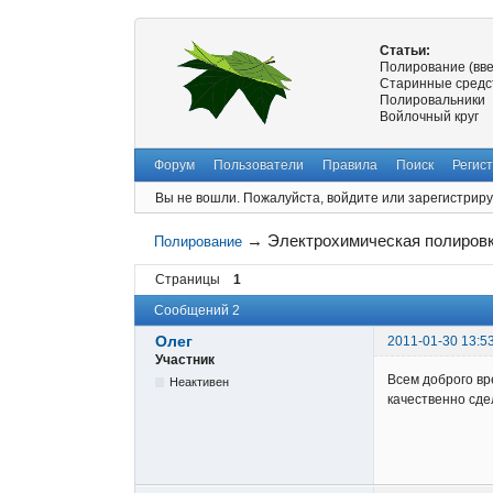
Статьи:
Полирование (вв
Старинные средс
Полировальники
Войлочный круг
Форум
Пользователи
Правила
Поиск
Регис
Вы не вошли.
Пожалуйста, войдите или зарегистриру
→
Электрохимическая полировк
Полирование
Страницы
1
Сообщений 2
Олег
2011-01-30 13:5
Участник
Всем доброго вр
Неактивен
качественно сде