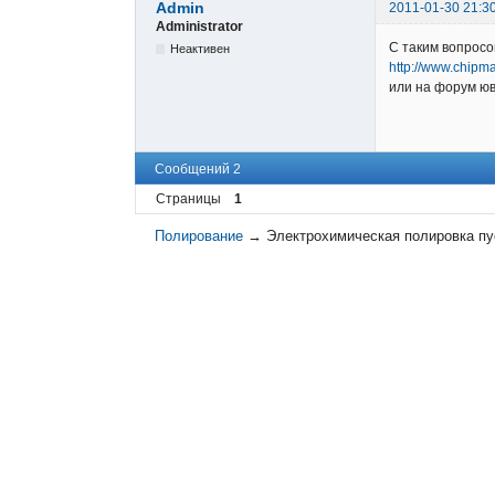
Admin
2011-01-30 21:3
Administrator
С таким вопросо
Неактивен
http://www.chipma
или на форум ю
Сообщений 2
Страницы
1
Полирование
→
Электрохимическая полировка пу