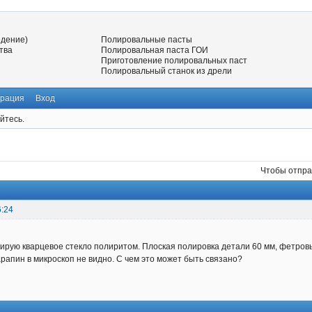
едение)
Полировальные пасты
тва
Полировальная паста ГОИ
Приготовление полировальных паст
Полировальный станок из дрели
трация
Вход
йтесь.
Чтобы отпра
6:24
ирую кварцевое стекло полиритом. Плоская полировка детали 60 мм, фетров
арапин в микроскоп не видно. С чем это может быть связано?