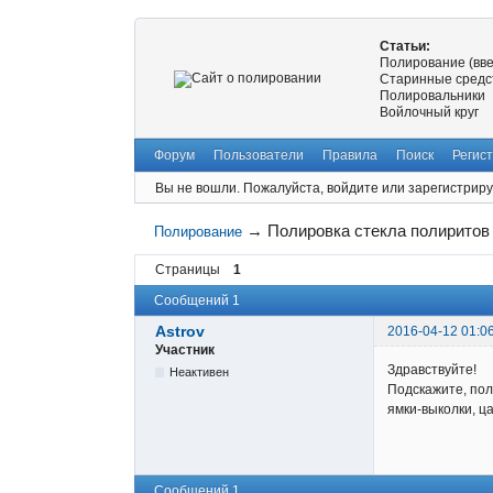
Статьи:
Полирование (вв
Старинные средс
Полировальники
Войлочный круг
Форум
Пользователи
Правила
Поиск
Регис
Вы не вошли.
Пожалуйста, войдите или зарегистриру
→
Полировка стекла полиритов
Полирование
Страницы
1
Сообщений 1
Astrov
2016-04-12 01:0
Участник
Здравствуйте!
Неактивен
Подскажите, пол
ямки-выколки, ц
Сообщений 1