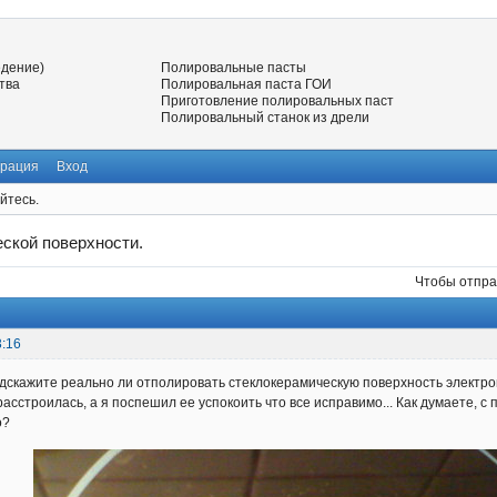
едение)
Полировальные пасты
тва
Полировальная паста ГОИ
Приготовление полировальных паст
Полировальный станок из дрели
трация
Вход
йтесь.
ской поверхности.
Чтобы отпра
3:16
дскажите реально ли отполировать стеклокерамическую поверхность электр
расстроилась, а я поспешил ее успокоить что все исправимо... Как думаете,
о?