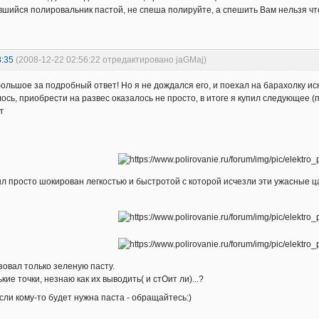
шийся полировальник пастой, не спеша полируйте, а спешить Вам нельзя чтоб
8:35
(2008-12-22 02:56:22 отредактировано jaGMaj)
большое за подробный ответ! Но я не дождался его, и поехал на барахолку и
алось, приобрести на развес оказалось не просто, в итоге я купил следующее 
г
л просто шокирован легкостью и быстротой с которой исчезли эти ужасные ца
зовал только зеленую пасту.
ие точки, незнаю как их выводить( и стОит ли)...?
сли кому-то будет нужна паста - обращайтесь:)