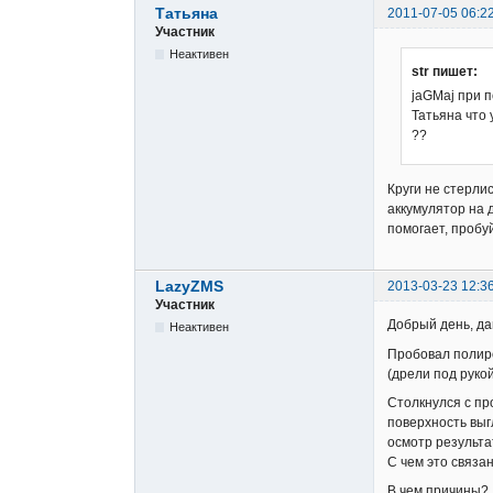
Татьяна
2011-07-05 06:2
Участник
Неактивен
str пишет:
jaGMaj при п
Татьяна что 
??
Круги не стерлис
аккумулятор на 
помогает, пробуйт
LazyZMS
2013-03-23 12:3
Участник
Добрый день, да
Неактивен
Пробовал полиро
(дрели под рукой
Столкнулся с пр
поверхность выг
осмотр результа
С чем это связан
В чем причины?