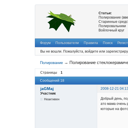
Статьи:
Полирование (вв
Старинные средс
Полировальники
Войлочный круг
Форум
Пользователи
Правила
Поиск
Регис
Вы не вошли.
Пожалуйста, войдите или зарегистриру
→
Полирование стеклокерамиче
Полирование
Страницы
1
Сообщений 18
jaGMaj
2008-12-21 04:1
Участник
Добрый день, по
Неактивен
ато мама очень 
которые на фот