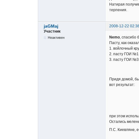
Натирая получив
терпения.
jaGMaj
2008-12-22 02:3
Участник
Nemo
, спасибо 
Неактивен
Пасту, как оказ
1. войлочный кру
2. пасту ГОИ №1
3. пасту ГОИ №3
Придя домой, бы
вот результат:
при этом исполь
Остались меленьк
П.С. Киевляне, е