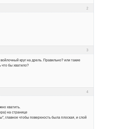
2
3
 и войлочный круг на дрель. Правильно? или такие
ь что бы хватило?
4
жно хватить.
ера) на странице
ы", главное чтобы поверхность была плоская, и слой