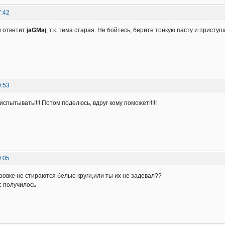
7:42
и ответит
jaGMaj
, т.к. тема старая. Не бойтесь, берите тонкую пасту и приступ
0:53
 испытывать!!!! Потом поделюсь, вдруг кому поможет!!!!!
9:05
ровке не стираются белые круги,или ты их не задевал??
с получилось