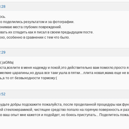
8:28
ось.
то поделились результатом и за фотографии.
 понимаю места глубоких повреждений.
ать их сгладить как я писал в своем предыдущем посте.
охо, особенно в сравнении с тем что было.
2:29
( jaGMaj
ста,вселите в меня надежду и покой,это действительно вам помогло,просто я 
мелкие царапины,но душа все таки ушла в пятки....плита новая,мама еще не в
ь,а то от безвыходности торможу:(
3:52
 Будьте добры подскажите пожалуйста, после проделанной процедуры как фу
ей стеклокерамикой, чистящее средство попало на горячую поверхность и разъе
ко ваш опыт мне кажется и подойдет, но боюсь приступать... Поделитесь пожалу