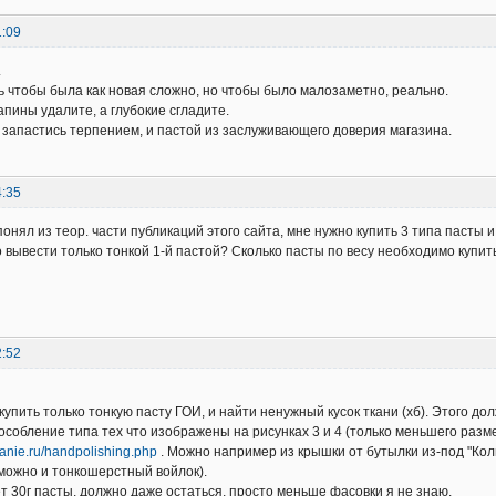
1:09
.
ь чтобы была как новая сложно, но чтобы было малозаметно, реально.
апины удалите, а глубокие сгладите.
 запастись терпением, и пастой из заслуживающего доверия магазина.
4:35
 понял из теор. части публикаций этого сайта, мне нужно купить 3 типа пасты
вывести только тонкой 1-й пастой? Сколько пасты по весу необходимо купит
2:52
упить только тонкую пасту ГОИ, и найти ненужный кусок ткани (хб). Этого дол
собление типа тех что изображены на рисунках 3 и 4 (только меньшего разм
vanie.ru/handpolishing.php
. Можно например из крышки от бутылки из-под "Кол
можно и тонкошерстный войлок).
т 30г пасты, должно даже остаться, просто меньше фасовки я не знаю.