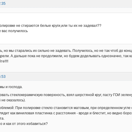
2:35
олировке не стираются белые круги,или ты их не задевал??
у вас получилось
ь, но мы старались их сильно не задевать. Получилось, но не так чтоб до кон
дрели. А дальше пока не продолжили, но будем доделывать однозначно, так ка
е!!!!
6:53
мы и господа.
вать стеклокерамичскую поверхность, взял шерстяной круг, пасту ГОИ зелену
 не оказалось).
облемой: При полировке стекло становится матовым, при определенном угл
лядит как виниловая пластинка с расстояния - вроде и блестит, но видно боро
та.
о и как от этого избавиться?