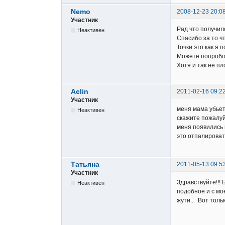
Nemo
2008-12-23 20:0
Участник
Рад что получил
Неактивен
Спасибо за то ч
Точки это как я
Можете попробов
Хотя и так не пл
Aelin
2011-02-16 09:2
Участник
меня мама убьет
Неактивен
скажите пожалуй
меня появились 
это отпалироват
Татьяна
2011-05-13 09:5
Участник
Здравствуйте!!!
Неактивен
подобное и с мо
жути... Вот толь