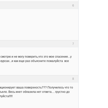
6
7
смотрю и не могу поверить,что это мое спасение...у
 курсах...и как еще раз объясните пожалуйста все
8
нкционирует ваша поверхность??? Получилось что то
ло. Весь инет облазила нет ответа.... грустно до
йста!!!!!