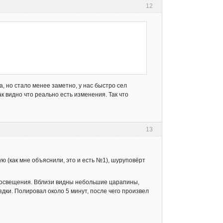
12
ца, но стало менее заметно, у нас быстро сел
к видно что реально есть изменения. Так что
13
ю (как мне объяснили, это и есть №1), шуруповёрт
е освещения. Вблизи видны небольшие царапины,
здки. Полировал около 5 минут, после чего произвел