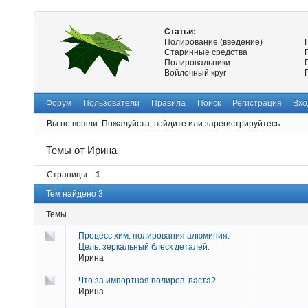
Статьи:
Полирование (введение)
Старинные средства
Полировальники
Войлочный круг
Форум
Пользователи
Правила
Поиск
Регистрация
Вхо
Вы не вошли.
Пожалуйста, войдите или зарегистрируйтесь.
Темы от Ирина
Страницы
1
Тем найдено 3
Темы
Процесс хим. полирования алюминия.
Цель: зеркальный блеск деталей.
Ирина
Что за импортная полиров. паста?
Ирина