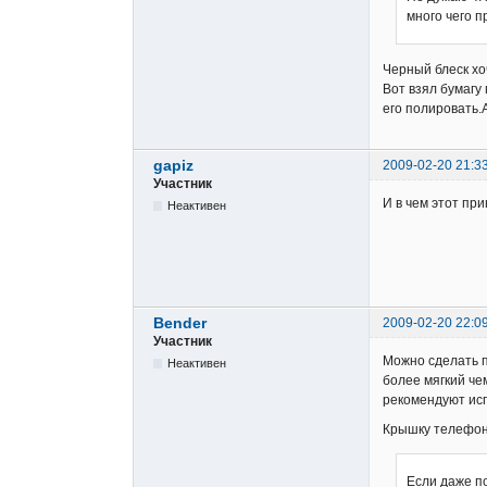
много чего п
Черный блеск хоч
Вот взял бумагу
его полировать.
gapiz
2009-02-20 21:3
Участник
И в чем этот пр
Неактивен
Bender
2009-02-20 22:0
Участник
Можно сделать п
Неактивен
более мягкий че
рекомендуют исп
Крышку телефона
Если даже п