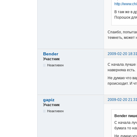
http://www.c
В там же в д
Порошок для
Спаибо, попытаю
темнеть, может 
Bender
2009-02-20 18:3
Участник
С начала лучше 
Неактивен
наверняка есть.
Не думаю что ва
происходит. И ч
gapiz
2009-02-20 21:3
Участник
Неактивен
Bender пише
С начала лу
бумага то на
Не думаю что