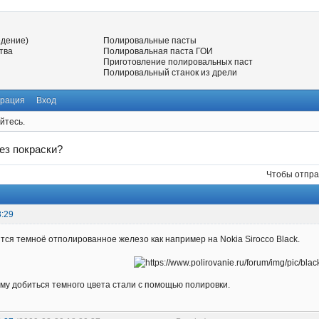
едение)
Полировальные пасты
тва
Полировальная паста ГОИ
Приготовление полировальных паст
Полировальный станок из дрели
трация
Вход
йтесь.
ез покраски?
Чтобы отпра
3:29
тся темноё отполированное железо как например на Nokia Sirocco Black.
му добиться темного цвета стали с помощью полировки.