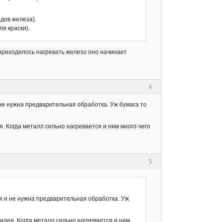
идов железа).
я краски).
е приходилось нагревать железо оно начинает
4
не нужна предварительная обработка. Уж бумага то
. Когда металл сильно нагревается и ним много чего
5
я и не нужна предварительная обработка. Уж
идея. Когда металл сильно нагревается и ним