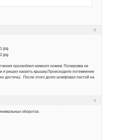
8
ягчения проскоблил немного ножем. Полировка не
ти я решил нагреть крышку.Происходило потемнение
но достичь). После этого долго шлифовал пастой на
9
инимальных оборотах.