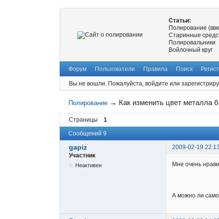
Статьи:
Полирование (вв
Старинные средс
Полировальники
Войлочный круг
Форум
Пользователи
Правила
Поиск
Регис
Вы не вошли.
Пожалуйста, войдите или зарегистриру
→
Как изменить цвет металла б
Полирование
Страницы
1
Сообщений 9
gapiz
2009-02-19 22:1
Участник
Мне очень нрави
Неактивен
А можно ли само