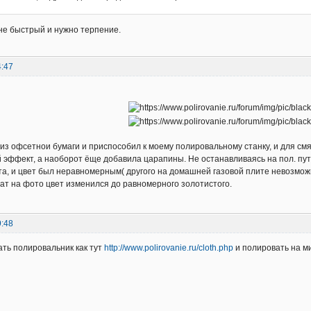
 не быстрый и нужно терпение.
4:47
 из офсетнои бумаги и приспособил к моему полировальному станку, и для см
эффект, а наоборот ёще добавила царапины. Не останавливаясь на пол. пу
та, и цвет был неравномерным( другого на домашней газовой плите невозмож
тат на фото цвет изменился до равномерного золотистого.
9:48
ть полировальник как тут
http://www.polirovanie.ru/cloth.php
и полировать на м