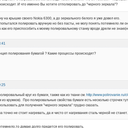
роисходит. И что именно Вы хотите отполировать до "черного зеркала"?
у на крышке своего Nokia 6300, а до зеркального белого я уже довел его.
 попытался полировать вручную но без пасты, не могу понять потемнело ли о
А как его приспособить к моему полировальному станку вроде дрели не знаю(н
3:41
инцип полирования бумагой ? Какие процессы происходят?
9:25
олировальный круг из бумаги, также как из ткани см.
http://www.polirovanie.ru/c
м из кружков). Про полировальные свойства бумаги есть несколько строчек ту
ользовать для получения "черного зеркала" трудно сказать.
 точно не стоит нагревать, да и чисто от нагревания сталь черной не станет.
отемнело,то думаю долго придется его полировать.