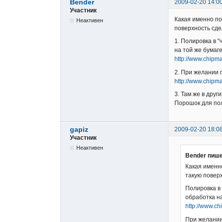
Bender
2009-02-20 14:0
Участник
Какая именно по
Неактивен
поверхность сде
1. Полировка в 
на той же бумаг
http://www.chip
2. При желании 
http://www.chip
3. Там же в друг
Порошок для пол
gapiz
2009-02-20 18:0
Участник
Неактивен
Bender пише
Какая именно
такую повер
Полировка в 
обработка н
http://www.c
При желании