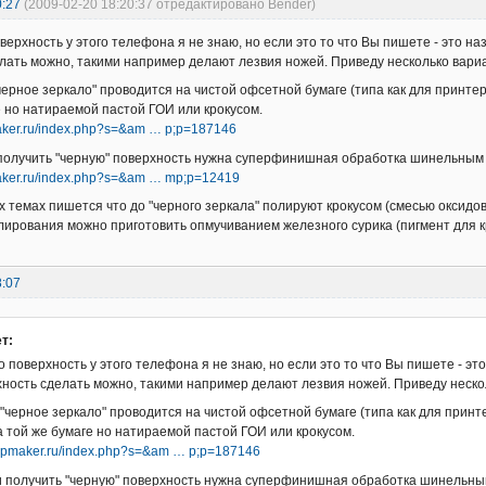
0:27
(2009-02-20 18:20:37 отредактировано Bender)
верхность у этого телефона я не знаю, но если это то что Вы пишете - это н
лать можно, такими например делают лезвия ножей. Приведу несколько вари
"черное зеркало" проводится на чистой офсетной бумаге (типа как для принт
е но натираемой пастой ГОИ или крокусом.
maker.ru/index.php?s=&am … p;p=187146
получить "черную" поверхность нужна суперфинишная обработка шинельным 
maker.ru/index.php?s=&am … mp;p=12419
их темах пишется что до "черного зеркала" полируют крокусом (смесью оксидов
ирования можно приготовить опмучиванием железного сурика (пигмент для к
8:07
т:
 поверхность у этого телефона я не знаю, но если это то что Вы пишете - э
хность сделать можно, такими например делают лезвия ножей. Приведу неско
"черное зеркало" проводится на чистой офсетной бумаге (типа как для прин
а той же бумаге но натираемой пастой ГОИ или крокусом.
hipmaker.ru/index.php?s=&am … p;p=187146
 получить "черную" поверхность нужна суперфинишная обработка шинельным