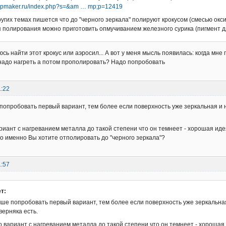
hipmaker.ru/index.php?s=&am … mp;p=12419
ругих темах пишется что до "черного зеркала" полируют крокусом (смесью окс
 полирования можно приготовить опмучиванием железного сурика (пигмент дл
сь найти этот крокус или аэросил... А вот у меня мысль появилась: когда мн
надо нагреть а потом прополировать? Надо попробовать
1:22
попробовать первый вариант, тем более если поверхность уже зеркальная и 
риант с нагреванием металла до такой степени что он темнеет - хорошая идея
то именно Вы хотите отполировать до "черного зеркала"?
1:57
т:
чше попробовать первый вариант, тем более если поверхность уже зеркальна
верняка есть.
 вариант с нагреванием металла до такой степени что он темнеет - хорошая 