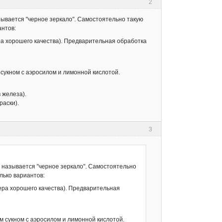
2
азывается "черное зеркало". Самостоятельно такую
антов:
ера хорошего качества). Предварительная обработка
сукном с аэросилом и лимонной кислотой.
 железа).
раски).
3
то называется "черное зеркало". Самостоятельно
лько вариантов:
тера хорошего качества). Предварительная
 сукном с аэросилом и лимонной кислотой.