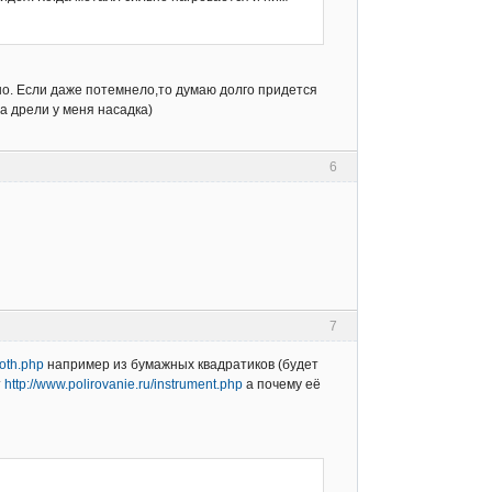
но. Если даже потемнело,то думаю долго придется
а дрели у меня насадка)
6
7
loth.php
например из бумажных квадратиков (будет
т
http://www.polirovanie.ru/instrument.php
а почему её