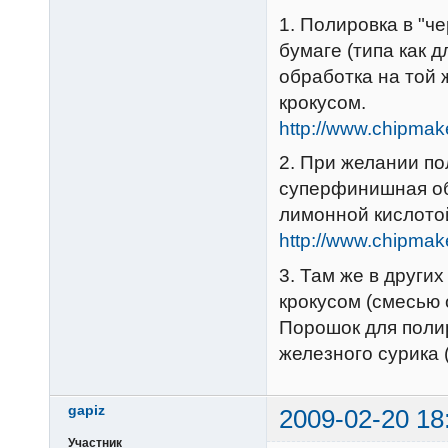
1. Полировка в "ч
бумаге (типа как 
обработка на той 
крокусом.
http://www.chipma
2. При желании по
суперфинишная об
лимонной кислото
http://www.chipma
3. Там же в други
крокусом (смесью 
Порошок для поли
железного сурика (
gapiz
2009-02-20 18
Участник