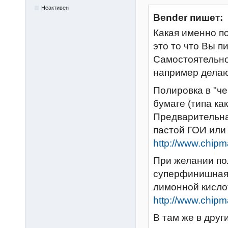
Неактивен
Bender пишет:
Какая именно по
это то что Вы п
Самостоятельно
например делаю
Полировка в "ч
бумаге (типа ка
Предварительна
пастой ГОИ или 
http://www.chip
При желании по
суперфинишная 
лимонной кисло
http://www.chip
В там же в друг