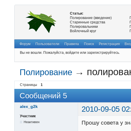
Статьи:
Полирование (введение)
Старинные средства
Полировальники
Войлочный круг
Форум
Пользователи
Правила
Поиск
Регистрация
Вхо
Вы не вошли.
Пожалуйста, войдите или зарегистрируйтесь.
→
полирова
Полирование
Страницы
1
Сообщений 5
alex_g2k
2010-09-05 02
Участник
Прошу совета у з
Неактивен