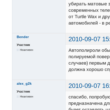
убирать матовые з
современных телев
от Turtle Wax и д
автомобилей - в р
Bender
2010-09-07 15
Участник
Автополироли обы
Неактивен
полируемой поверх
случаев) первым д
должна хорошо сп
alex_g2k
2010-09-07 16
Участник
спасибо, попробую
Неактивен
предназначена для
будет оставлять ц