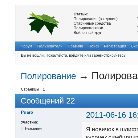
Статьи:
Полирование (введение)
Старинные средства
Полировальники
Войлочный круг
Форум
Пользователи
Правила
Поиск
Регистрация
Вхо
Вы не вошли.
Пожалуйста, войдите или зарегистрируйтесь.
→
Полирова
Полирование
Страницы
1
Сообщений 22
Puaro
2011-06-16 16
Участник
Я новичок в шлиф
Неактивен
кусочек симбирцит