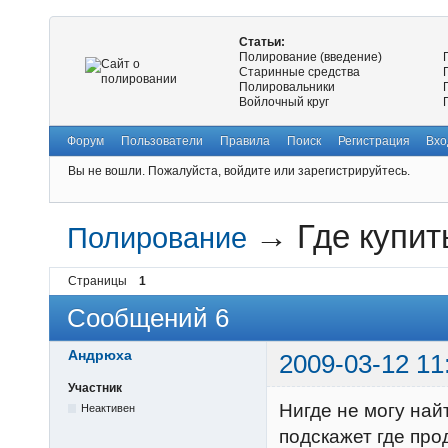
Статьи:
Полирование (введение)
Старинные средства
Полировальники
Войлочный круг
Форум
Пользователи
Правила
Поиск
Регистрация
Вхо
Вы не вошли.
Пожалуйста, войдите или зарегистрируйтесь.
→
Где купит
Полирование
Страницы
1
Сообщений 6
Андрюха
2009-03-12 11
Участник
Нигде не могу най
Неактивен
подскажет где пр