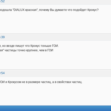
5:52
подошла "DIALUX красная", почему Вы думаете что подойдет Крокус?
5:39
, но везде пишут что Крокус тоньше ГОИ.
ая" частицы точно крупнее, чем в ГОИ
0:54
ОИ и Крокусом не в размере частиц, а в свойствах частиц.