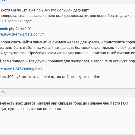
 (хотя бы по 1кг, а не по 20кг) это большой дефицит.
полировальная паста на остове оксидов железа, можно попробовать другие
LUX красная" здесь:
u/main.php?id=41.01
re.ru/vcd-479-1/catalog.html
опробовать найти пигмент из оксидов железа для краски, и приготовить пор
должны быть в обычных магазинах где есть большой отдел красок, но сейчас
 виде суспензии. Проблема в том что на упаковке не написано какой именно и
й, если понадобится другой порошок для полировки, в sapphire.ru есть уже о
re.ru/vcd-247/catalog.html
 за 400 руб. за 1кг в sapphire.ru, на мой взгляд это грабеж.
7:04
меня есть всех цветов, металл они снимает гораздо сильнее чем паста ГОИ,
дит, нужна очень тонкая полировка...