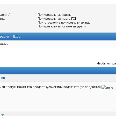
едение)
Полировальные пасты
тва
Полировальная паста ГОИ
Приготовление полировальных паст
Полировальный станок из дрели
трация
Вход
йтесь.
Чтобы отпра
6:58
айти Крокус, может кто продаст кусочек или подскажет где продаётся
7:31