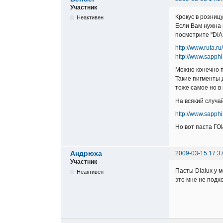
Участник
Крокус в розницу
Неактивен
Если Вам нужна 
посмотрите "DIA
http://www.ruta.r
http://www.sapphi
Можно конечно п
Такие пигменты 
тоже самое но в
На всякий случа
http://www.sapphi
Но вот паста ГОИ
Андрюха
2009-03-15 17:3
Участник
Пасты Dialux у 
Неактивен
это мне не подхо