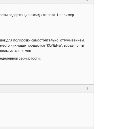
 пасты содержащие оксиды железа. Например
ошок для полировки самостоятельно, отмучиванием.
 вместо них чаще продаются "КОЛЕРы", вроде почти
спользуется пигмент.
пределенной зернистости:
3