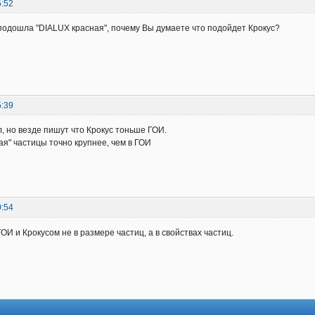
5:52
подошла "DIALUX красная", почему Вы думаете что подойдет Крокус?
5:39
, но везде пишут что Крокус тоньше ГОИ.
ая" частицы точно крупнее, чем в ГОИ
0:54
ОИ и Крокусом не в размере частиц, а в свойствах частиц.