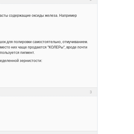
 пасты содержащие оксиды железа. Например
ошок для полировки самостоятельно, отмучиванием.
 вместо них чаще продаются "КОЛЕРы", вроде почти
спользуется пигмент.
пределенной зернистости:
3