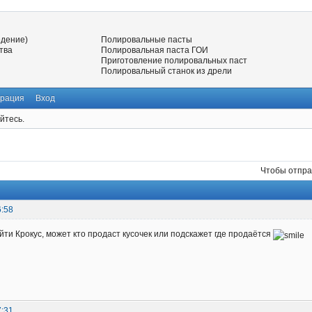
едение)
Полировальные пасты
тва
Полировальная паста ГОИ
Приготовление полировальных паст
Полировальный станок из дрели
трация
Вход
йтесь.
Чтобы отпра
6:58
айти Крокус, может кто продаст кусочек или подскажет где продаётся
7:31