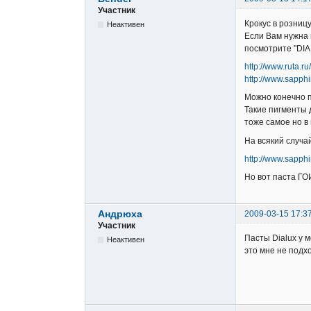
Участник
Крокус в розницу
Неактивен
Если Вам нужна 
посмотрите "DIA
http://www.ruta.r
http://www.sapphi
Можно конечно п
Такие пигменты 
тоже самое но в
На всякий случа
http://www.sapphi
Но вот паста ГОИ
Андрюха
2009-03-15 17:3
Участник
Пасты Dialux у 
Неактивен
это мне не подхо