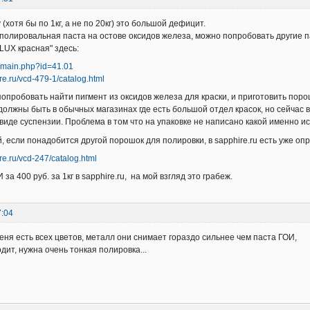
 (хотя бы по 1кг, а не по 20кг) это большой дефицит.
полировальная паста на остове оксидов железа, можно попробовать другие
LUX красная" здесь:
u/main.php?id=41.01
re.ru/vcd-479-1/catalog.html
опробовать найти пигмент из оксидов железа для краски, и приготовить пор
должны быть в обычных магазинах где есть большой отдел красок, но сейчас
 виде суспензии. Проблема в том что на упаковке не написано какой именно и
й, если понадобится другой порошок для полировки, в sapphire.ru есть уже о
re.ru/vcd-247/catalog.html
 за 400 руб. за 1кг в sapphire.ru, на мой взгляд это грабеж.
7:04
меня есть всех цветов, металл они снимает гораздо сильнее чем паста ГОИ,
дит, нужна очень тонкая полировка...